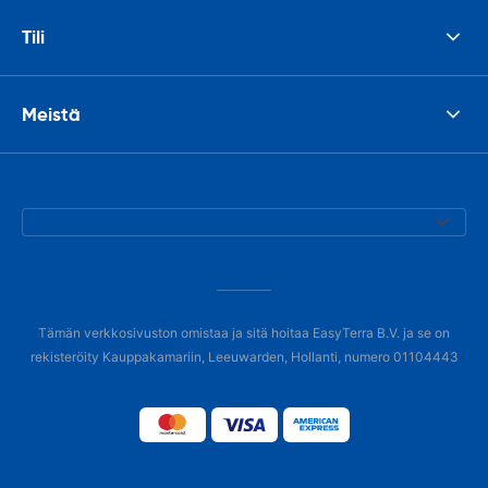
Tili
Meistä
Tämän verkkosivuston omistaa ja sitä hoitaa EasyTerra B.V. ja se on
rekisteröity Kauppakamariin, Leeuwarden, Hollanti, numero 01104443