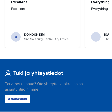
Excellent
Everything 
Excellent
Everything w
DO HOON KIM
IOA
D
I
Sixt Salzburg Centre City Office
Thrif
Tuki ja yhteystiedot
Tarvitsetko apua? Ota yhteyttä vuokrausalan
asiantuntijoihimme.
Asiakastuki