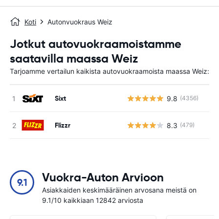
Koti
Autonvuokraus Weiz
Jotkut autovuokraamoistamme
saatavilla maassa Weiz
Tarjoamme vertailun kaikista autovuokraamoista maassa Weiz:
Sixt
9.8
(4356)
Ei
Flizzr
8.3
(479)
Ei
Vuokra-Auton Arvioon
9.1
Asiakkaiden keskimääräinen arvosana meistä on
9.1/10 kaikkiaan 12842 arviosta