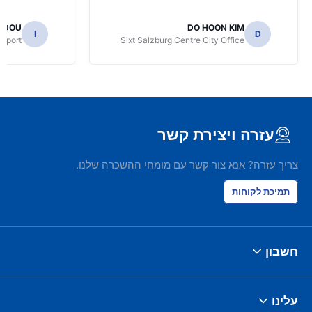
IDOU
DO HOON KIM
I
D
irport
Sixt Salzburg Centre City Office
עזרה ויצירת קשר
צריך עזרה? אנא צור קשר עם מומחי ההשכרה שלנו.
תמיכת לקוחות
חשבון
עלינו