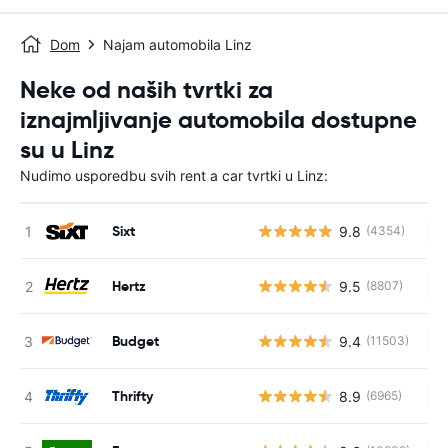
Dom
Najam automobila Linz
Neke od naših tvrtki za
iznajmljivanje automobila dostupne
su u Linz
Nudimo usporedbu svih rent a car tvrtki u Linz:
Sixt
9.8
(4354)
Ne
Hertz
9.5
(8807)
Ne
Budget
9.4
(11503)
Ne
Thrifty
8.9
(6965)
Ne