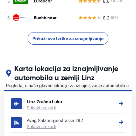
Europcar
8.6
(10239)
Ne
Buchbinder
8.2
(572)
Ne
Prikaži sve tvrtke za iznajmljivanje
Karta lokacija za iznajmljivanje
automobila u zemlji Linz
Pogledajte naše glavne lokacije za iznajmljivanje automobila u
Linz
Linz Zračna Luka
Prikaži na karti
Aveg Salzburgerstrasse 292
Prikaži na karti