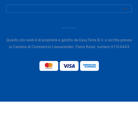
Questo sito web è di proprietà e gestito da EasyTerra B.V. e iscritta presso
la Camera di Commercio Leeuwarden, Paesi Bassi, numero 01104443