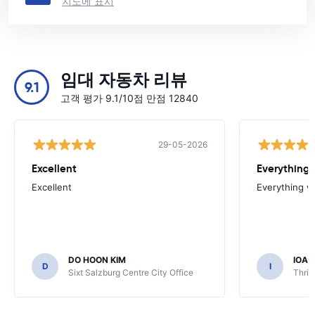
지도에 표시
임대 자동차 리뷰
9.1
고객 평가 9.1/10점 만점 12840
29-05-2026
Excellent
Everything 
Excellent
Everything w
DO HOON KIM
IOA
D
I
Sixt Salzburg Centre City Office
Thrif