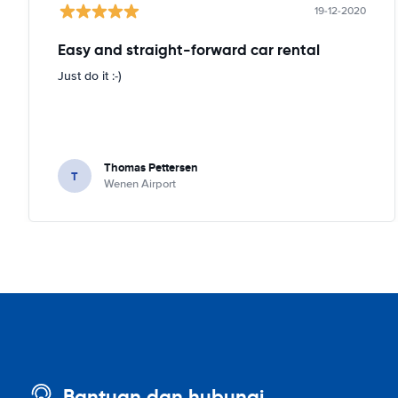
19-12-2020
Easy and straight-forward car rental
Just do it :-)
Thomas Pettersen
T
Wenen Airport
Bantuan dan hubungi