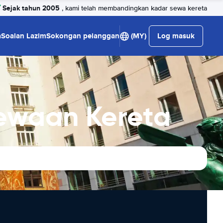
Sejak tahun 2005
, kami telah membandingkan kadar sewa kereta
a
Soalan Lazim
Sokongan pelanggan
(MY)
Log masuk
ewaan Kereta