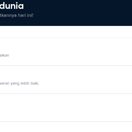
 dunia
kannya hari ini!
alkan
aran yang lebih baik.