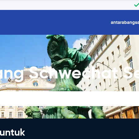
antarabangs
ang Schwechat S
untuk