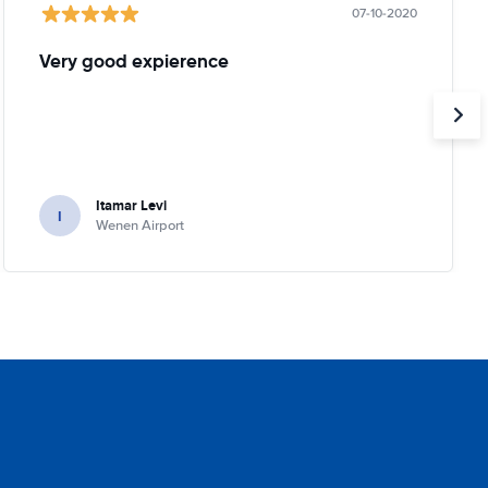
07-10-2020
Very good expierence
Itamar Levi
I
Wenen Airport