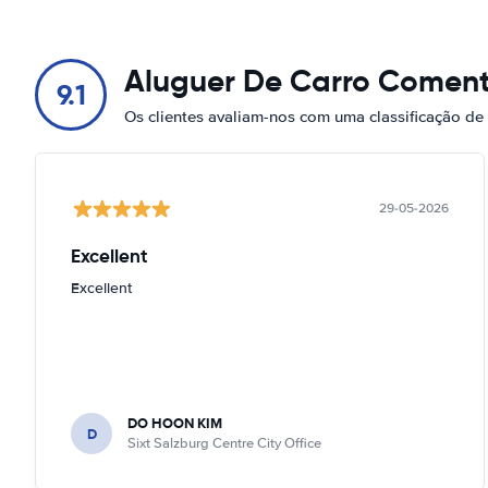
Aluguer De Carro Coment
9.1
Os clientes avaliam-nos com uma classificação de
29-05-2026
Excellent
Excellent
DO HOON KIM
D
Sixt Salzburg Centre City Office