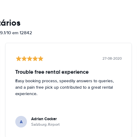
ários
 9.1/10 em 12842
27-08-2020
Trouble free rental experience
Easy booking process, speedily answers to queries,
and a pain free pick up contributed to a great rental
experience.
Adrian Cocker
A
Salzburg Airport