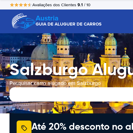
9.1
Avaliações dos Clientes
/ 10
Austria
GUIA DE ALUGUER DE CARROS
Salzburgo Alug
Pesquisar carro alugado em Salzburgo
Até 20% desconto no a