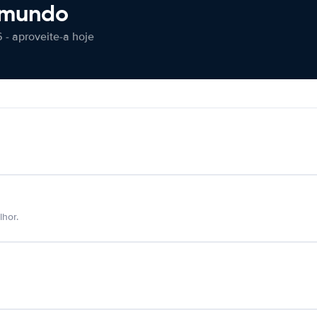
 mundo
 - aproveite-a hoje
hor.