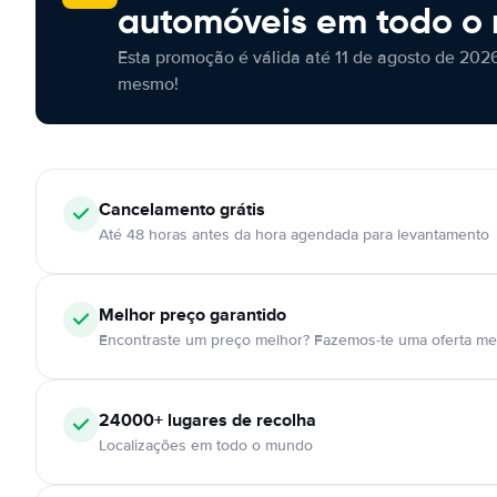
automóveis em todo o
Esta promoção é válida até 11 de agosto de 2026
mesmo!
Cancelamento
grátis
Até 48 horas antes da hora agendada para levantamento
Melhor preço garantido
Encontraste um preço melhor? Fazemos-te uma oferta mel
24000+
lugares de recolha
Localizações em todo o mundo