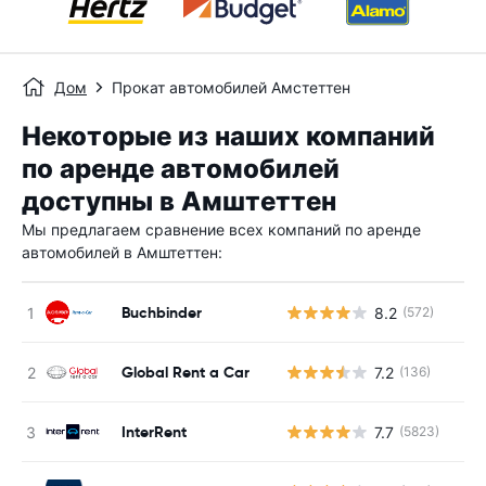
Дом
Прокат автомобилей Амстеттен
Некоторые из наших компаний
по аренде автомобилей
доступны в Амштеттен
Мы предлагаем сравнение всех компаний по аренде
автомобилей в Амштеттен:
Buchbinder
8.2
(572)
Н
Global Rent a Car
7.2
(136)
Н
InterRent
7.7
(5823)
Н