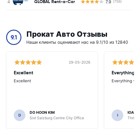
GLOBAL Rent-a-Car
7.9
(756)
Н
Прокат Авто Отзывы
9.1
Наши клиенты оценивают нас на 9.1/10 из 12840
29-05-2026
Excellent
Everything 
Excellent
Everything w
DO HOON KIM
IOA
D
I
Sixt Salzburg Centre City Office
Thrif