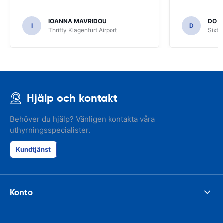
IOANNA MAVRIDOU
DO H
I
D
Thrifty Klagenfurt Airport
Sixt 
Hjälp och kontakt
Behöver du hjälp? Vänligen kontakta våra
uthyrningsspecialister.
Kundtjänst
Konto