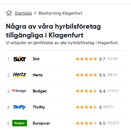
Startsida
Biluthyrning Klagenfurt
Några av våra hyrbilsföretag
tillgängliga i Klagenfurt
Vi erbjuder en jämförelse av alla hyrbilsföretag i Klagenfurt:
Sixt
9.7
(4356)
Hertz
9.5
(8812)
Budget
9.4
(11512)
Thrifty
9
(6971)
Europcar
8.5
(10251)