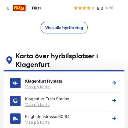
Flizzr
8.3
(479)
Visa alla hyrföretag
Karta över hyrbilsplatser i
Klagenfurt
Se våra huvudsakliga biluthyrningsplatser i Klagenfurt
Klagenfurt Flyplats
Visa på karta
Klagenfurt Train Station
Visa på karta
Flughafenstrasse 60 64
Visa på karta