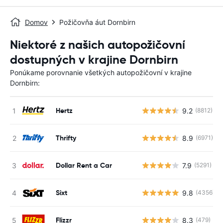
Domov
Požičovňa áut Dornbirn
Niektoré z našich autopožičovní
dostupných v krajine Dornbirn
Ponúkame porovnanie všetkých autopožičovní v krajine
Dornbirn:
Hertz
9.2
(8812)
Thrifty
8.9
(6971)
Dollar Rent a Car
7.9
(5291)
Sixt
9.8
(4356)
Flizzr
8.3
(479)