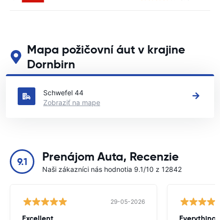
Mapa požičovní áut v krajine
Dornbirn
Pozrite si naše hlavné požičovne áut v krajine Dornbirn
Schwefel 44
Zobraziť na mape
Prenájom Auta, Recenzie
9.1
Naši zákazníci nás hodnotia 9.1/10 z 12842
29-05-2026
Excellent
Everything 