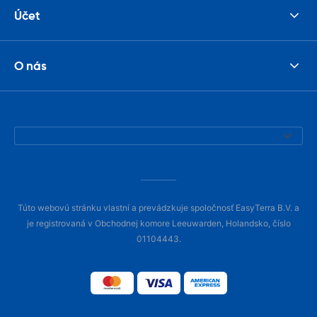
Účet
O nás
Túto webovú stránku vlastní a prevádzkuje spoločnosť EasyTerra B.V. a
je registrovaná v Obchodnej komore Leeuwarden, Holandsko, číslo
01104443.