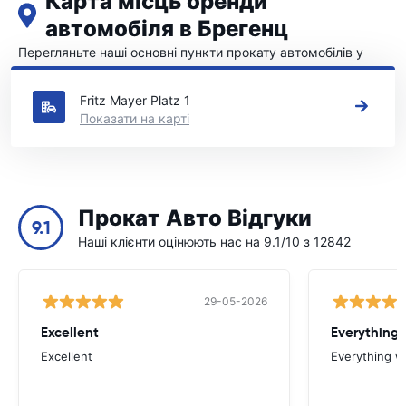
Карта місць оренди
автомобіля в Брегенц
Перегляньте наші основні пункти прокату автомобілів у
Брегенц
Fritz Mayer Platz 1
Показати на карті
Прокат Авто Відгуки
9.1
Наші клієнти оцінюють нас на 9.1/10 з 12842
29-05-2026
Excellent
Everything 
Excellent
Everything w