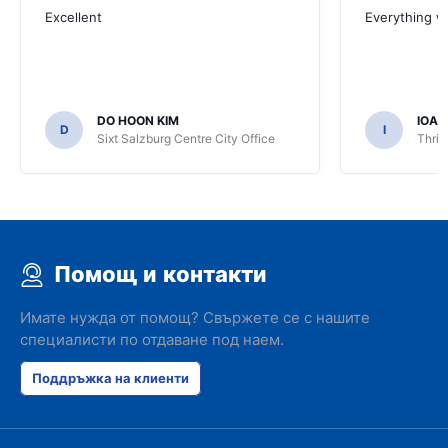
Excellent
Everything w
DO HOON KIM
IOA
D
I
Sixt Salzburg Centre City Office
Thrif
Помощ и контакти
Имате нужда от помощ? Свържете се с нашите
специалисти по отдаване под наем.
Поддръжка на клиенти