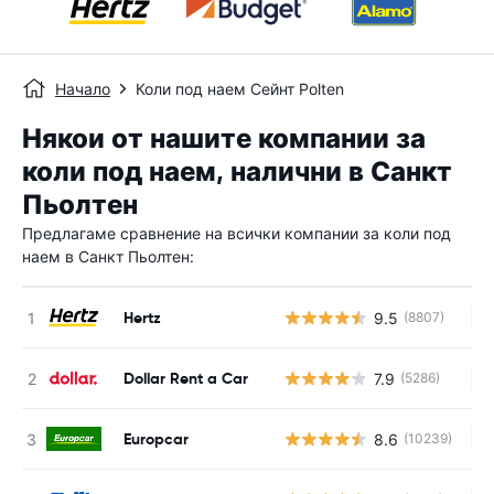
Начало
Коли под наем Сейнт Polten
Някои от нашите компании за
коли под наем, налични в Санкт
Пьолтен
Предлагаме сравнение на всички компании за коли под
наем в Санкт Пьолтен:
Hertz
9.5
(8807)
Н
Dollar Rent a Car
7.9
(5286)
Н
Europcar
8.6
(10239)
Н