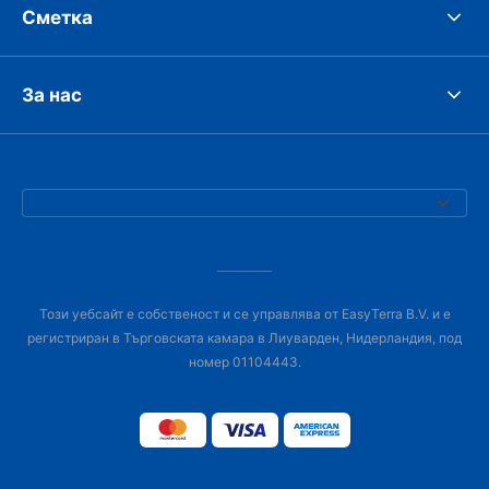
Сметка
За нас
Този уебсайт е собственост и се управлява от EasyTerra B.V. и е
регистриран в Търговската камара в Лиуварден, Нидерландия, под
номер 01104443.