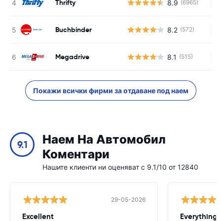
Thrifty
8.9
(6965)
Н
Buchbinder
8.2
(572)
Н
Megadrive
8.1
(515)
Н
Покажи всички фирми за отдаване под наем
Наем На Автомобил
9.1
Коментари
Нашите клиенти ни оценяват с 9.1/10 от 12840
29-05-2026
Excellent
Everything 