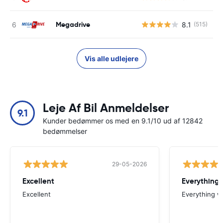
Megadrive
8.1
(515)
Vis alle udlejere
Leje Af Bil Anmeldelser
9.1
Kunder bedømmer os med en 9.1/10 ud af 12842
bedømmelser
29-05-2026
Excellent
Everything 
Excellent
Everything w