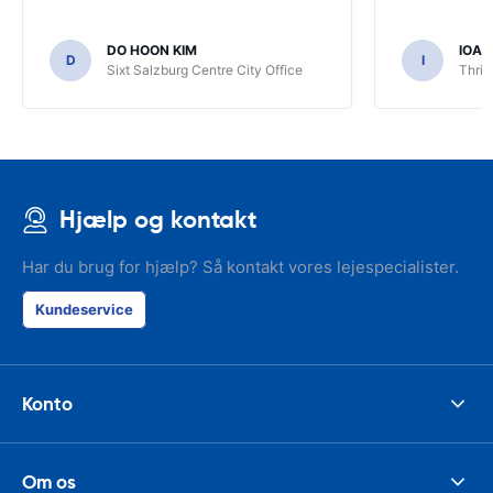
DO HOON KIM
IOA
D
I
Sixt Salzburg Centre City Office
Thrif
Hjælp og kontakt
Har du brug for hjælp? Så kontakt vores lejespecialister.
Kundeservice
Konto
Om os