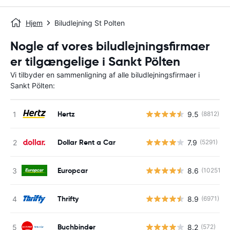
Hjem
Biludlejning St Polten
Nogle af vores biludlejningsfirmaer
er tilgængelige i Sankt Pölten
Vi tilbyder en sammenligning af alle biludlejningsfirmaer i
Sankt Pölten:
Hertz
9.5
(8812)
Dollar Rent a Car
7.9
(5291)
Europcar
8.6
(10251)
Thrifty
8.9
(6971)
Buchbinder
8.2
(572)