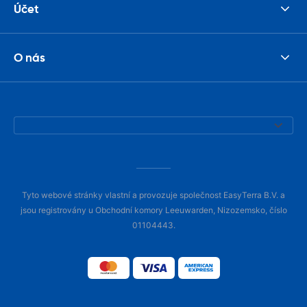
Účet
O nás
Tyto webové stránky vlastní a provozuje společnost EasyTerra B.V. a
jsou registrovány u Obchodní komory Leeuwarden, Nizozemsko, číslo
01104443.