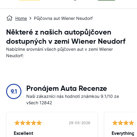
Home
Půjčovna aut Wiener Neudorf
Některé z našich autopůjčoven
dostupných v zemi Wiener Neudorf
Nabízíme srovnání všech půjčoven aut v zemi Wiener
Neudorf:
Pronájem Auta Recenze
9.1
Naši zákazníci nás hodnotí známkou 9.1/10 ze
všech 12842
29-05-2026
Excellent
Everything 