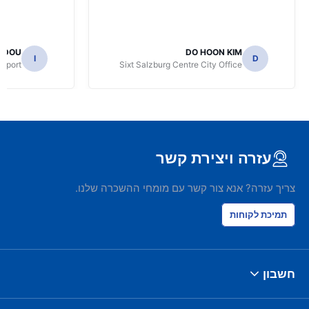
IDOU
DO HOON KIM
I
D
irport
Sixt Salzburg Centre City Office
עזרה ויצירת קשר
צריך עזרה? אנא צור קשר עם מומחי ההשכרה שלנו.
תמיכת לקוחות
חשבון