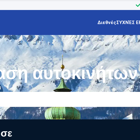
Διεθνές
ΣΥΧΝΈΣ Ε
αση αυτοκινήτων
α
 σε