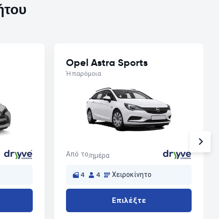
ήτου
Opel Astra Sports
Ή παρόμοια
Από το
/ημέρα
4
4
Χειροκίνητο
Επιλέξτε