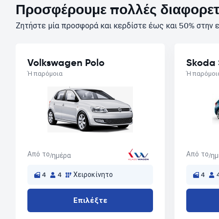
Προσφέρουμε πολλές διαφορετι
Ζητήστε μία προσφορά και κερδίστε έως και 50% στην ε
Volkswagen Polo
Skoda 
Ή παρόμοια
Ή παρόμοι
Από το
Από το
/ημέρα
/η
4
4
Χειροκίνητο
4
Επιλέξτε