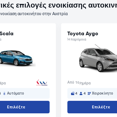
κές επιλογές ενοικίασης αυτοκιν
νοικίαση αυτοκινήτου στην Αυστρία
Scala
Toyota Aygo
α
Ή παρόμοια
Από το
μέρα
/ημέρα
4
Αυτόματο
4
4
Χειροκίνητο
Επιλέξτε
Επιλέξτε