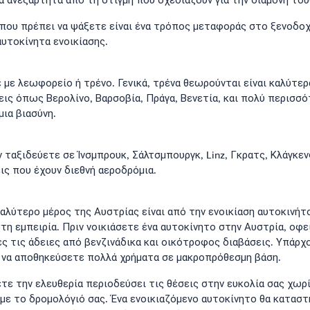
α ανεξάρτητα από τη στιγμή που σχεδιάζουν για την διαμονή του
που πρέπει να ψάξετε είναι ένα τρόπος μεταφοράς στο ξενοδοχ
υτοκίνητα ενοικίασης.
ε με λεωφορείο ή τρένο. Γενικά, τρένα θεωρούνται είναι καλύτε
εις όπως Βερολίνο, Βαρσοβία, Πράγα, Βενετία, και πολύ περισσό
μια βιασύνη.
ν ταξιδεύετε σε Ίνσμπρουκ, Σάλτσμπουργκ, Linz, Γκρατς, Κλάγκε
ις που έχουν διεθνή αεροδρόμια.
λύτερο μέρος της Αυστρίας είναι από την ενοικίαση αυτοκινήτο
τη εμπειρία. Πριν νοικιάσετε ένα αυτοκίνητο στην Αυστρία, οφε
 τις άδειες από βενζινάδικα και οικότροφος διαβάσεις. Υπάρχ
ά να αποθηκεύσετε πολλά χρήματα σε μακροπρόθεσμη βάση.
τε την ελευθερία περιοδεύσει τις θέσεις στην ευκολία σας χωρί
 με το δρομολόγιό σας. Ένα ενοικιαζόμενο αυτοκίνητο θα καταστ