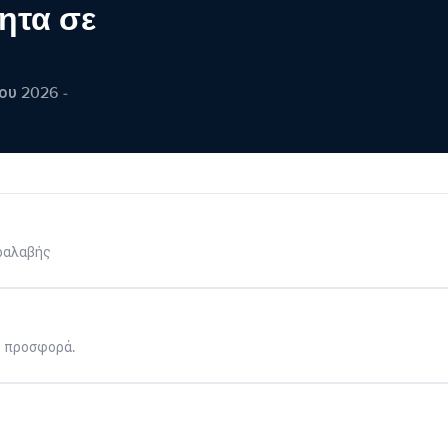
ητα σε
ου 2026 -
ραλαβής
η προσφορά.