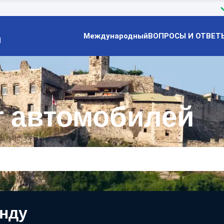
Международный
ВОПРОСЫ И ОТВЕТ
Й
т автомобилей
енду