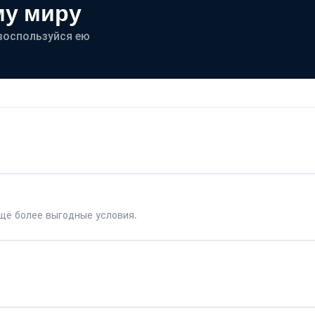
му миру
- воспользуйся ею
щё более выгодные условия.