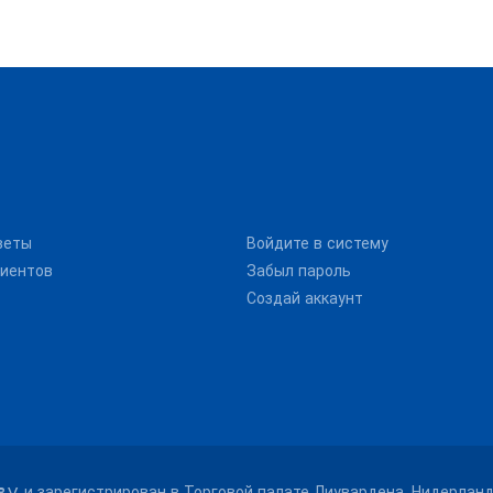
веты
Войдите в систему
иентов
Забыл пароль
Создай аккаунт
B.V. и зарегистрирован в Торговой палате Лиувардена, Нидерланд