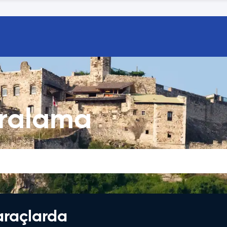
iralama
araçlarda