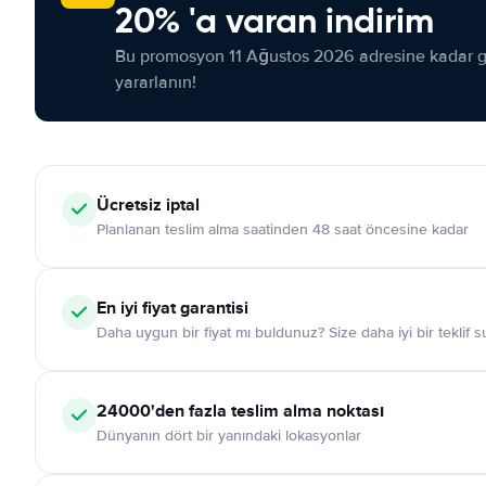
20% 'a varan indirim
Bu promosyon 11 Ağustos 2026 adresine kadar ge
yararlanın!
Ücretsiz iptal
Planlanan teslim alma saatinden 48 saat öncesine kadar
En iyi fiyat garantisi
Daha uygun bir fiyat mı buldunuz? Size daha iyi bir teklif 
24000'den fazla teslim alma noktası
Dünyanın dört bir yanındaki lokasyonlar