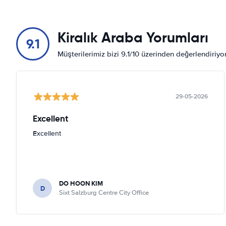
Kiralık Araba Yorumları
9.1
Müşterilerimiz bizi 9.1/10 üzerinden değerlendiriy
29-05-2026
Excellent
Excellent
DO HOON KIM
D
Sixt Salzburg Centre City Office