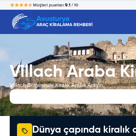
9.1
Müşteri puanları
/ 10
Avusturya
ARAÇ KİRALAMA REHBERİ
Villach Araba K
Villach Bölgesinde Kiralık Araba Arayın
Dünya çapında kiralık 