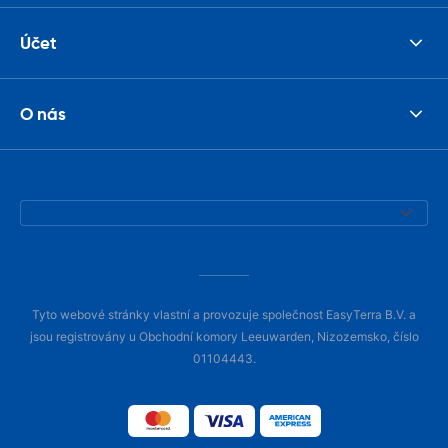
Účet
O nás
Tyto webové stránky vlastní a provozuje společnost EasyTerra B.V. a
jsou registrovány u Obchodní komory Leeuwarden, Nizozemsko, číslo
01104443.