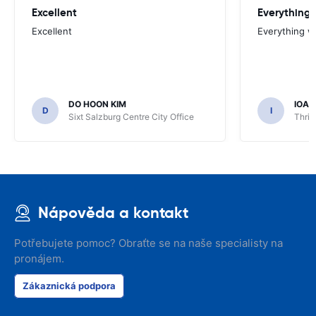
Excellent
Everything 
Excellent
Everything w
DO HOON KIM
IOA
D
I
Sixt Salzburg Centre City Office
Thrif
Nápověda a kontakt
Potřebujete pomoc? Obraťte se na naše specialisty na
pronájem.
Zákaznická podpora