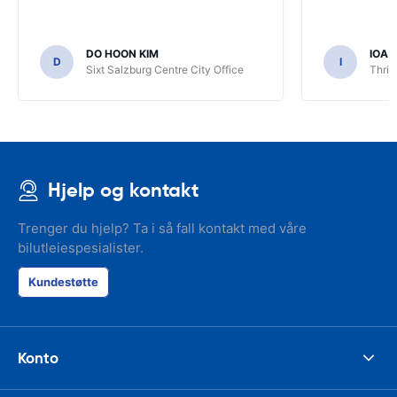
DO HOON KIM
IOA
D
I
Sixt Salzburg Centre City Office
Thrif
Hjelp og kontakt
Trenger du hjelp? Ta i så fall kontakt med våre
bilutleiespesialister.
Kundestøtte
Konto