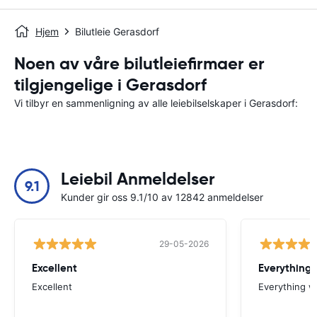
Hjem
Bilutleie Gerasdorf
Noen av våre bilutleiefirmaer er
tilgjengelige i Gerasdorf
Vi tilbyr en sammenligning av alle leiebilselskaper i Gerasdorf:
Leiebil Anmeldelser
9.1
Kunder gir oss 9.1/10 av 12842 anmeldelser
29-05-2026
Excellent
Everything 
Excellent
Everything w