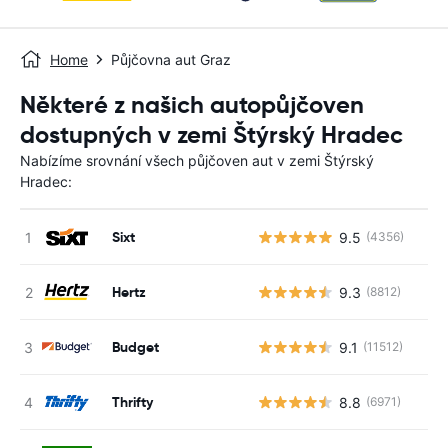
Home
Půjčovna aut Graz
Některé z našich autopůjčoven
dostupných v zemi Štýrský Hradec
Nabízíme srovnání všech půjčoven aut v zemi Štýrský
Hradec:
Sixt
9.5
(4356)
Hertz
9.3
(8812)
Budget
9.1
(11512)
Thrifty
8.8
(6971)