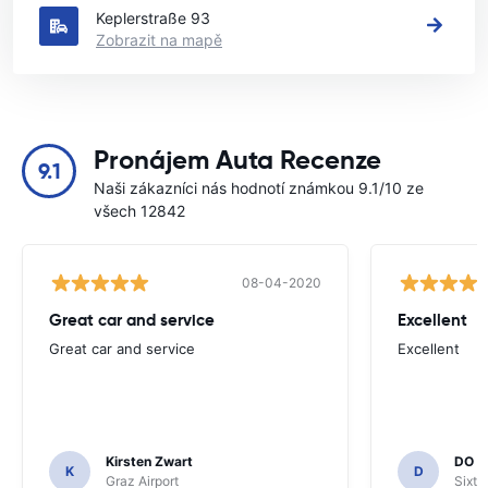
Keplerstraße 93
Zobrazit na mapě
Pronájem Auta Recenze
9.1
Naši zákazníci nás hodnotí známkou 9.1/10 ze
všech 12842
08-04-2020
Great car and service
Excellent
Great car and service
Excellent
Kirsten Zwart
DO H
K
D
Graz Airport
Sixt 