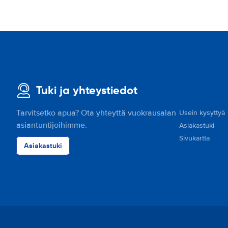
Tuki ja yhteystiedot
Tarvitsetko apua? Ota yhteyttä vuokrausalan
Usein kysyttyä
asiantuntijoihimme.
Asiakastuki
Sivukartta
Asiakastuki