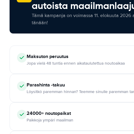
autoista maailmanlaaju
Tämä kampanja on voimassa 11. elokuuta 2026 as
tänään!
Maksuton
peruutus
Jopa vielä 48 tuntia ennen aikataulutettua noutoaikaa
Parashinta -takuu
Löysitkö paremman hinnan? Teemme sinulle paremman tar
24000+
noutopaikat
Paikkoja ympäri maailman