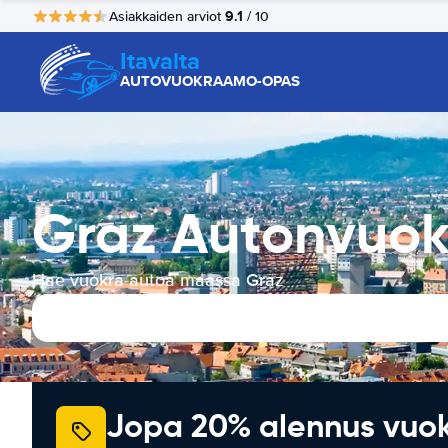
9.1
Asiakkaiden arviot
/ 10
Itavalta
AUTOVUOKRAAMO-OPAS
Graz Autonvuok
Hae vuokra-autoa maassa Graz
Jopa 20% alennus vuo