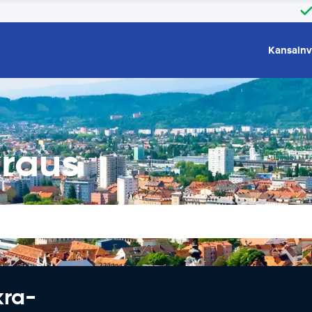
Kansainv
raus
kra-