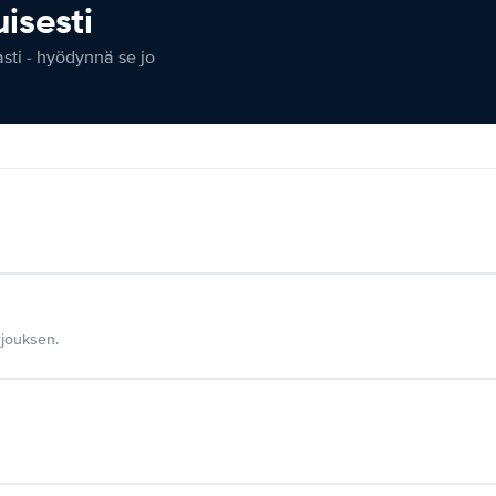
isesti
ti - hyödynnä se jo
jouksen.