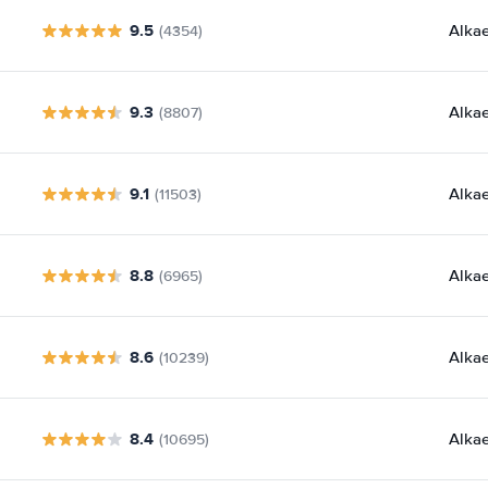
9.5
Alka
(4354)
9.3
Alka
(8807)
9.1
Alka
(11503)
8.8
Alka
(6965)
8.6
Alka
(10239)
8.4
Alka
(10695)