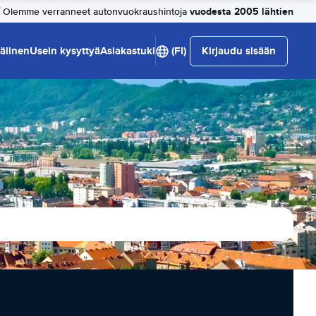
vuodesta 2005 lähtien
Olemme verranneet autonvuokraushintoja
älinen
Usein kysyttyä
Asiakastuki
(FI)
Kirjaudu sisään