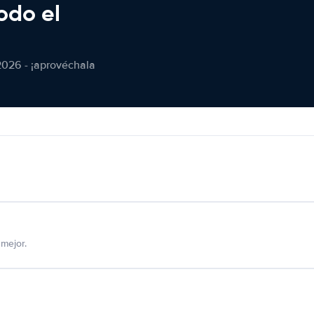
odo el
2026 - ¡aprovéchala
mejor.