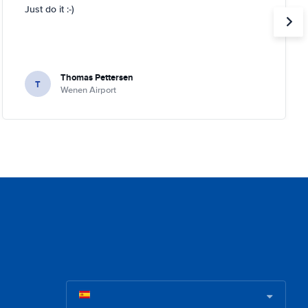
Just do it :-)
Thomas Pettersen
T
Wenen Airport