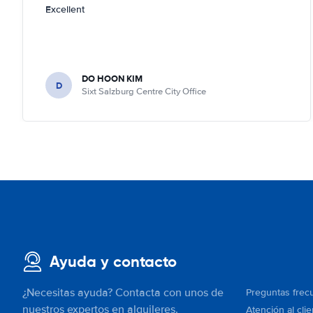
Excellent
DO HOON KIM
D
Sixt Salzburg Centre City Office
Ayuda y contacto
¿Necesitas ayuda? Contacta con unos de
Preguntas frec
nuestros expertos en alquileres.
Atención al clie