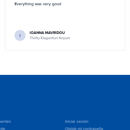
Everything was very good
IOANNA MAVRIDOU
I
Thrifty Klagenfurt Airport
uentes
Iniciar sesión
nte
Olvidé mi contraseña