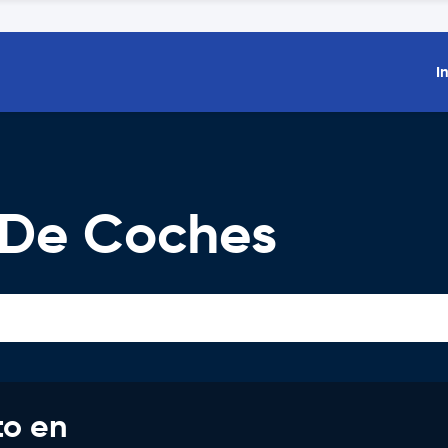
I
 De Coches
to en