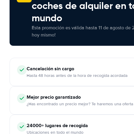
coches de alquiler en t
mundo
Esta promoción es válida hasta 11 de agosto de 
hoy mismo!
Cancelación
sin cargo
Hasta 48 horas antes de la hora de recogida acordada
Mejor precio garantizado
¿Has encontrado un precio mejor? Te haremos una oferta 
24000+
lugares de recogida
Ubicaciones en todo el mundo