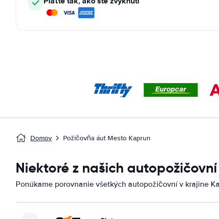
Plaťte tak, ako ste zvyknutí
Domov
Požičovňa áut Mesto Kaprun
Niektoré z našich autopožičovní
Ponúkame porovnanie všetkých autopožičovní v krajine K