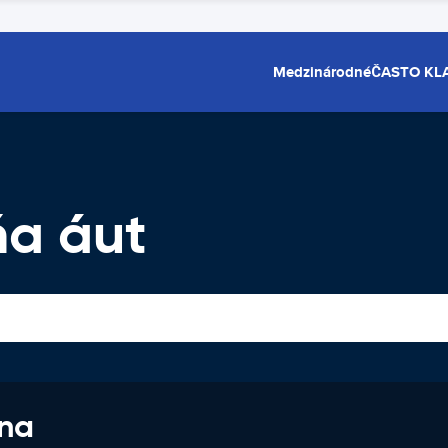
Medzinárodné
ČASTO KL
ňa áut
 na