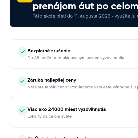
prenájom áut po celom
Táto akcia platí do 11. augusta 2026 - využite ju 
Bezplatné zrušenie
Do 48 hodín pred plánovaným časom vyzdvihnutia
Záruka najlepšej ceny
Našli ste lepšiu cenu? Ponúkneme vám ešte výhodnejšiu
Viac ako 24000 miest vyzdvihnutia
Lokality na celom svete