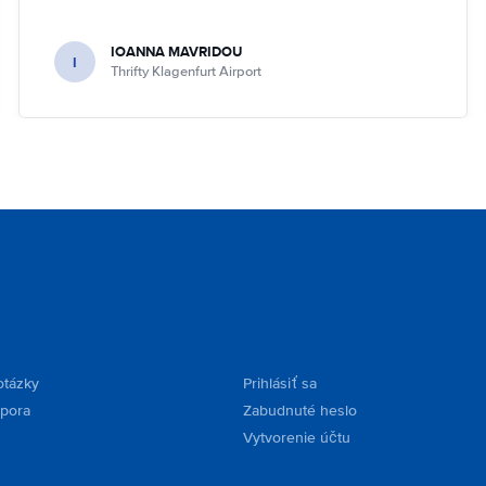
IOANNA MAVRIDOU
I
Thrifty Klagenfurt Airport
otázky
Prihlásiť sa
dpora
Zabudnuté heslo
Vytvorenie účtu