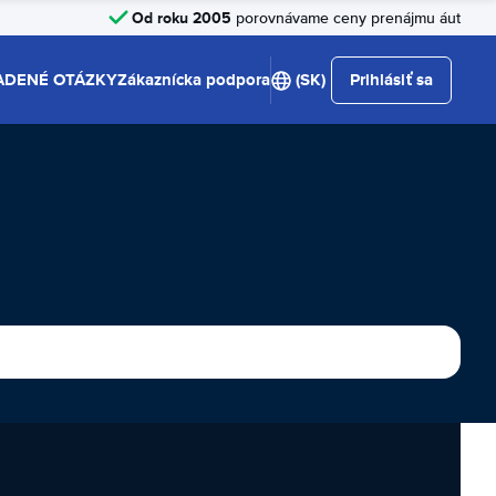
Od roku 2005
porovnávame ceny prenájmu áut
ADENÉ OTÁZKY
Zákaznícka podpora
(SK)
Prihlásiť sa