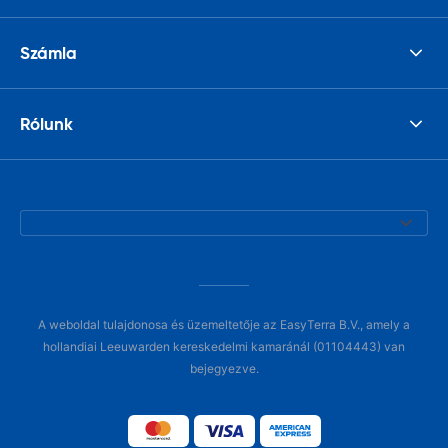
Számla
Rólunk
A weboldal tulajdonosa és üzemeltetője az EasyTerra B.V., amely a
hollandiai Leeuwarden kereskedelmi kamaránál (01104443) van
bejegyezve.