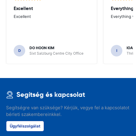
Excellent
Everything 
Excellent
Everything w
DO HOON KIM
IOA
D
I
Sixt Salzburg Centre City Office
Thrif
Segítség és kapcsolat
Segítségre van szüksége? Kérjük, vegye fel a kapcsolatot
bérleti szakembereinkkel.
Ügyfélszolgálat