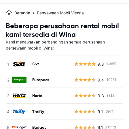
Beranda
Penyewaan Mobil Vienna
Beberapa perusahaan rental mobil
kami tersedia di Wina
Kami menawarkan perbandingan semua perusahaan
persewaan mobil di Wina:
Sixt
9.8
(4356)
Europcar
9.4
(10251)
Hertz
9.3
(8812)
Thrifty
9.1
(6971)
Budget
9.1
(11512)