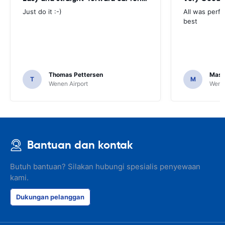
Just do it :-)
All was perfe
best
Thomas Pettersen
Mass
T
M
Wenen Airport
Wenen
Bantuan dan kontak
Butuh bantuan? Silakan hubungi spesialis penyewaan
kami.
Dukungan pelanggan