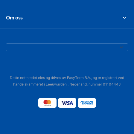
Om oss
Dette nettstedet eies og drives av EasyTerra B.V., og er registrert ved
handelskammeret i Leeuwarden , Nederland, nummer 01104443