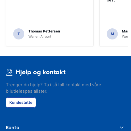
best
Thomas Pettersen
Mass
T
M
Wenen Airport
Wenen
Hjelp og kontakt
Trenger du hjelp? Ta i så fall kontakt med våre
bilutleiespesialister.
Kundestøtte
Konto