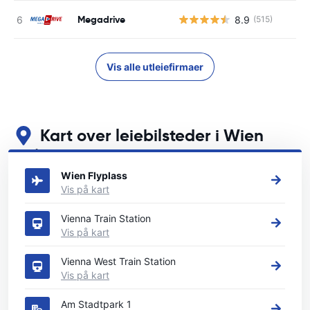
Megadrive
8.9
(515)
Vis alle utleiefirmaer
Kart over leiebilsteder i Wien
Se våre viktigste bilutleiesteder i Wien
Wien Flyplass
Vis på kart
Vienna Train Station
Vis på kart
Vienna West Train Station
Vis på kart
Am Stadtpark 1