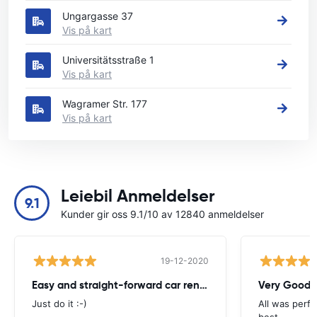
Ungargasse 37
Vis på kart
Universitätsstraße 1
Vis på kart
Wagramer Str. 177
Vis på kart
Leiebil Anmeldelser
9.1
Kunder gir oss 9.1/10 av 12840 anmeldelser
19-12-2020
Easy and straight-forward car rental
Very Good
Just do it :-)
All was perfe