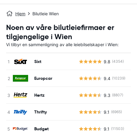
Hjem
Bilutleie Wien
Noen av våre bilutleiefirmaer er
tilgjengelige i Wien
Vi tilbyr en sammenligning av alle leiebilselskaper i Wien:
Sixt
9.8
(4354)
Europcar
9.4
(10239)
Hertz
9.3
(8807)
Thrifty
9.1
(6965)
Budget
9.1
(11503)