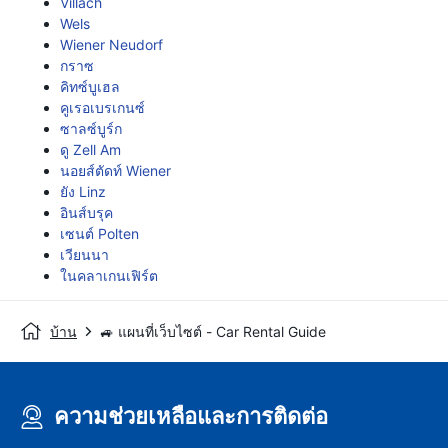
Villach
Wels
Wiener Neudorf
กราซ
คิทซ์บูเฮล
คูเรอเบรเกนซ์
ซาลซ์บูร์ก
ดู Zell Am
นอยส์ตัดท์ Wiener
ยัง Linz
อินส์บรุค
เซนต์ Polten
เวียนนา
ในคลาเกนเฟิร์ต
บ้าน
🚙 แผนที่เว็บไซต์ - Car Rental Guide
ความช่วยเหลือและการติดต่อ